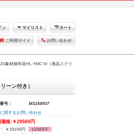
イン
マイリスト
カート
ご利用ガイド
お問い合わせ
印象材錬和器HL-YMC IV（液晶スクリ
クリーン付き）
番号：
MS168937
に関するお問い合わせ
価格:
￥29560円
： ￥33100円
11%OFF