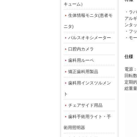
キューム）
・ラ
生体情報モニタ(患者モ
アル
ンタ
ニタ)
・フ
パルスオキシメーター
・モ
口腔内カメラ
仕様
歯科用ルーペ
電源
矯正歯科用製品
回転
定期
歯科用インスツルメン
総重
ト
チェアサイド用品
歯科手術用ライト・手
術用照明器