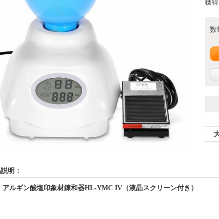
獲得
数
品説明：
用
アルギン酸塩印象材錬和器
HL-YMC IV（液晶スクリーン付き）