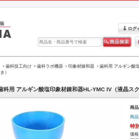
ログ
ム
歯科技工向け
歯科ラボ機器
印象材錬和器
歯科用 アルギン酸塩
付き）
歯科用 アルギン酸塩印象材錬和器HL-YMC IV（液晶ス
商品
商品
特別
価格