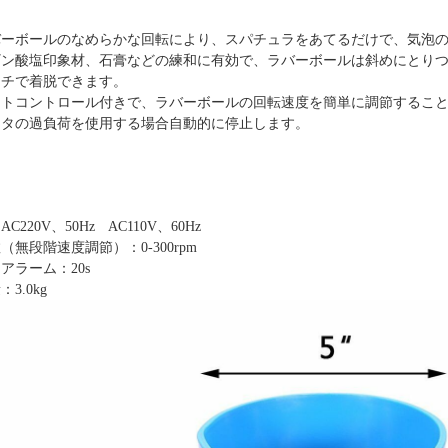
バーボールのなめらかな回転により、スパチュラをあてるだけで、気泡
ギン酸塩印象材、石膏などの練和に有効で、ラバーボールは斜めにとり
ッチで着脱できます。
ットコントロール付きで、ラバーボールの回転速度を簡単に調節するこ
ータの過負荷を使用する場合自動的に停止します。
：
AC220V、50Hz AC110V、60Hz
数（無段階速度調節）：
0-300rpm
的アラーム：
20s
量：
3.0kg