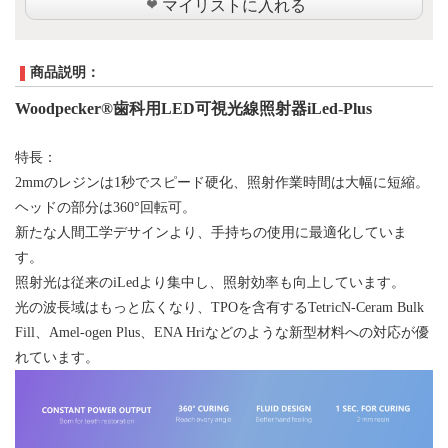
マイリストに入れる
商品説明：
Woodpecker®歯科用LED可視光線照射器iLed
-Plus
特長：
2mmのレジンは1秒でスピード硬化、照射作業時間は大幅に短縮。
ヘッドの部分は
360°回転可。
新たな人間工学デサインより、手持ちの使用に最適化していま
す。
照射光は従来の
iLed
より集中し、照射効率も向上しています。
光の波長域はもっと広くなり、
TPOを含有するTetricN-Ceram Bulk
Fill、Amel-ogen Plus、ENA Hriなどのような新型材料への対応が優
れています。