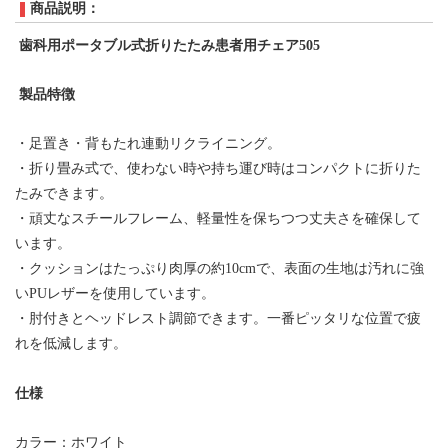
商品説明：
歯科用ポータブル式折りたたみ患者用チェア
505
製品特徴
・足置き・背もたれ連動リクライニング。
・折り畳み式で、使わない時や持ち運び時はコンパクトに折りた
たみできます。
・頑丈なスチールフレーム、軽量性を保ちつつ丈夫さを確保して
います。
・クッションはたっぷり肉厚の約
10cmで、表面の生地は汚れに強
いPUレザーを使用しています。
・肘付きとヘッドレスト調節できます。一番ピッタリな位置で疲
れを低減します。
仕様
カラー：ホワイト