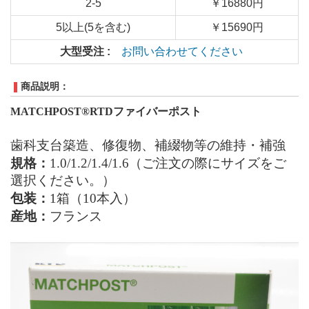
2-5
￥16880円
5以上(5を含む)
￥15690円
大型受注 :
お問い合わせてください
商品説明：
MATCHPOST
®RTDファイバーポスト
歯科
支台築造
、
修復物、補綴物等の維持
・
補強
規格：
1.0/1.2/1.4/1.6
（ご注文の際にサイズをご
選択ください。）
包装：
1
箱（
10
本入）
産地：
フランス