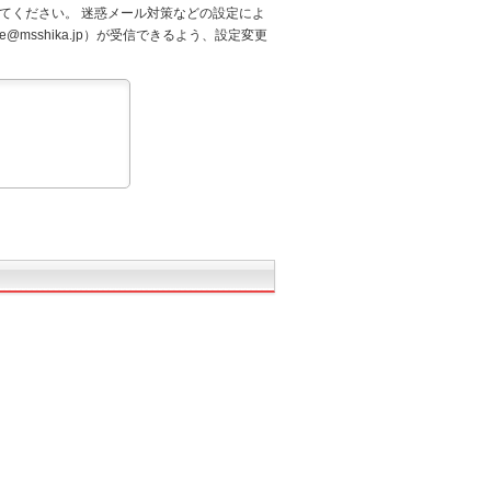
てください。 迷惑メール対策などの設定によ
@msshika.jp）が受信できるよう、設定変更