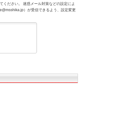
てください。 迷惑メール対策などの設定によ
@msshika.jp）が受信できるよう、設定変更