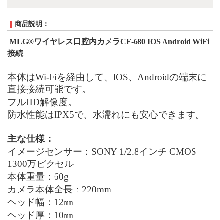
商品説明：
MLG®ワイヤレス口腔内カメラCF-680 IOS Android WiFi
接続
本体は
Wi-Fi
を経由して、
IOS
、
Android
の端末に
直接接続可能です。
フル
HD解像度。
防水性能は
IPX5で、水濡れにも安心できます。
主な仕様：
イメージセンサー：
SONY
1/2.8インチ
CMOS
1300万ピクセル
本体重量：
60g
カメラ本体全長：
220mm
ヘッド幅：
12㎜
ヘッド厚：
10㎜