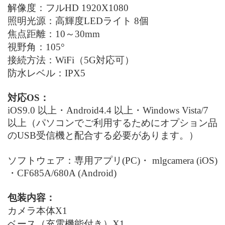
解像度：フル
HD
1920X1080
照明光源：高輝度
LED
ライト
8
個
焦点距離：
10
～
30mm
視野角
：
105
°
接続方法：
WiFi
（
5G
対応可）
防水レベル：
IPX5
対応
OS
：
iOS9.0 以上・Android4.4 以上・Windows Vista/7
以上（パソコンでご利用するためにオプション品
の
USB受信機
と配合する必要があります。）
ソフトウェア：専用アプリ
(PC)
・
mlgcamera (iOS)
・CF685
A/680
A (Android)
包装内容：
カメラ本体
X1
ベース（充電機能付き）
X1