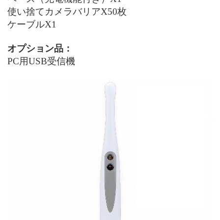
使い捨てカメラバリア
X
50枚
ケーブル
X1
オプション品：
PC
用USB受信機