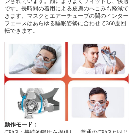
ンされています。顔によりよくフィットし、快適
で
す。
長時間の着用による皮膚のへこみ
も
軽減で
きます。マスクと
エアーチューブ
の間のインター
フェースはあらゆる睡眠姿勢に合わせ
て
360度回
転できます。
動作モード：
CPAP
：持続的陽圧を提供し、普通の
CPAP
と同じ