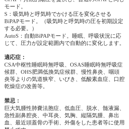
モード。
S
：吸気時と呼気時でかける圧を変化させる
BiPAPモード。（吸気時と呼気時の圧を初期設定
する必要。）
AutoS
：自動
BiPAPモード。睡眠、呼吸状況に応
じて、圧力が設定範囲内で自動的に変化します。
適応症：
CSA
中枢性睡眠時無呼吸、
OSAS睡眠時無呼吸症
候群、OHS肥満低換気症候群、慢性鼻炎、咽頭
炎等よりの気道狭窄、いびき、低酸素血症、口腔
乾燥症の改善等。
禁忌：
巨大気腫性肺嚢法胞症、低血圧、脱水、髄液漏、
急性副鼻腔炎、
中耳炎、気胸、縦隔気腫、鼻出
血、
最近頭蓋骨の手術、外傷をした患者等に使用