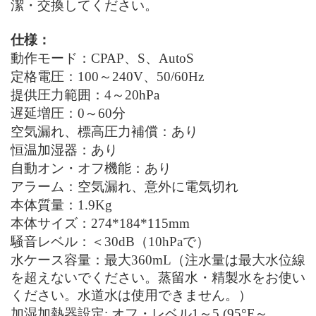
潔・交換してください。
仕様：
動作モード：
CPAP
、
S
、
AutoS
定格
電圧：
100～240V、50/60Hz
提供圧力範囲：
4～20hPa
遅延増圧：
0～60分
空気漏れ、標高圧力補償：あり
恒温加湿器：あり
自動オン・オフ機能：あり
アラーム：空気漏れ、意外に電気切れ
本体
質量：
1.9Kg
本体サイズ：
274*184*115mm
騒音
レベル
：＜
30dB（10hPaで）
水ケース容量：最大
360mL
（注水量は最大水位線
を超えないでください。蒸留水・精製水をお使い
ください。水道水は使用できません。）
加湿加熱器設定
: オフ・レベル1～5 (95°F～