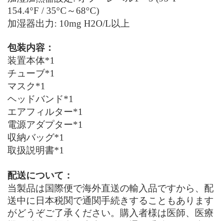
154.4°F / 35°C～68°C)
加湿器出力
: 10mg H2O/L以上
包装内容：
装置本体
*1
チューブ
*1
マスク
*1
ヘッドバンド
*1
エアフィルター
*1
電源
アダプター
*1
収納
バッグ
*1
取扱説明書
*1
配送について：
当製品は
国際便で海外直送の
輸入品ですから、配
送中に日本税関
で通関手続きすることもあります
がどうぞ
ご了承ください。
購入者様
は医師、医療