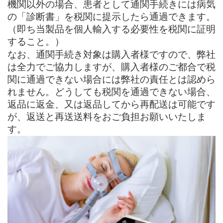
機関
以外
の場合、患者として通関手続きには病気
の「診断書」を税関に提示したら通過できます。
（
即ち当製品を個人輸入する必要性を税関に証明
すること。
）
なお、通関手続き対象は購入者
様
ですので、弊社
は全力でご協力しますが、
購入者様
のご都合で税
関に通過できない場合には弊社の責任とは認めら
れません。どうしても税関
を
通過できない場合、
返品
に返金
、
又は
返品してから再配送は可能です
が、
返送と再送
送料
をおご負担お願いいたしま
す。