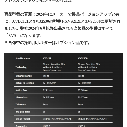
デジタルレントゲンセンサー
XVS2121
商品型番の更新：2024年にメーカーで製品バージョンアップと共
に、XVD2121とXVD2530の型番も
XVS2121とXVS2530に更新され
ました。弊社
2024年6月以降出品される当製品の型番はすべて
「XVS」になります。
＊画像中の撮影用ホルダーはオプション品です。