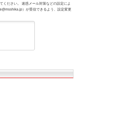
てください。 迷惑メール対策などの設定によ
@msshika.jp）が受信できるよう、設定変更