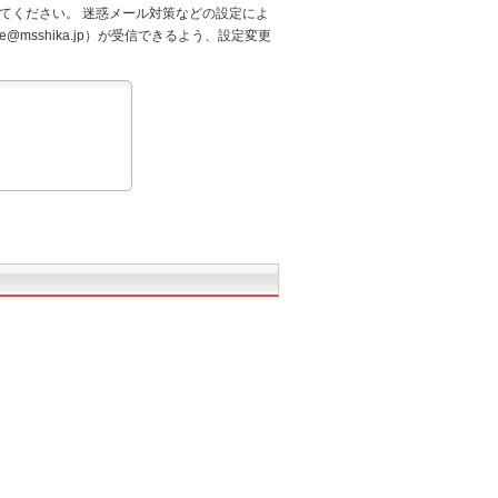
てください。 迷惑メール対策などの設定によ
@msshika.jp）が受信できるよう、設定変更