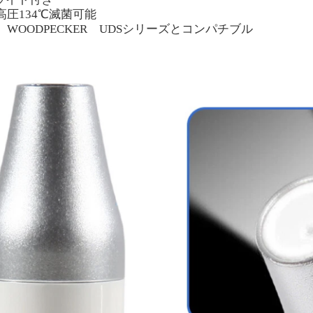
高圧
134℃滅菌
可能
S、WOODPECKER UDSシリーズとコンパチブル