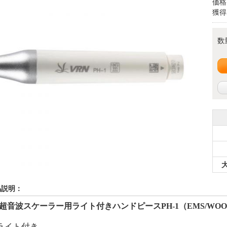
価格
獲得
数
品説明：
®超音波スケーラー用ライト付きハンドピース
PH-1
（
EMS/WO
ライト付き