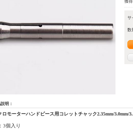
獲得
サ
数
品説明：
クロモーターハンドピース
用コレットチャック
2.35mm/3.0mm/3
：3個入り