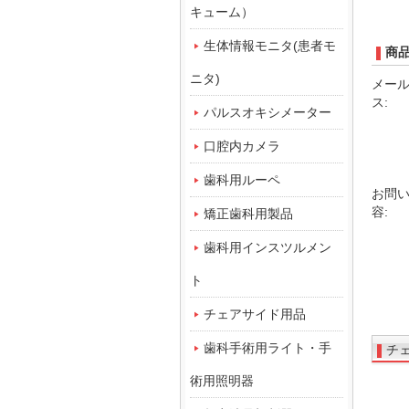
キューム）
生体情報モニタ(患者モ
商
ニタ)
メー
ス:
パルスオキシメーター
口腔内カメラ
歯科用ルーペ
お問
容:
矯正歯科用製品
歯科用インスツルメン
ト
チェアサイド用品
歯科手術用ライト・手
チ
術用照明器