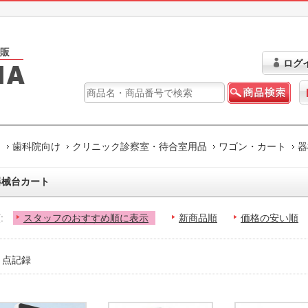
ログ
ム
歯科院向け
クリニック診察室・待合室用品
ワゴン・カート
器
器械台カート
:
スタッフのおすすめ順に表示
新商品順
価格の安い順
3 点記録