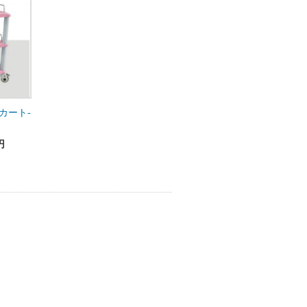
カート-
円