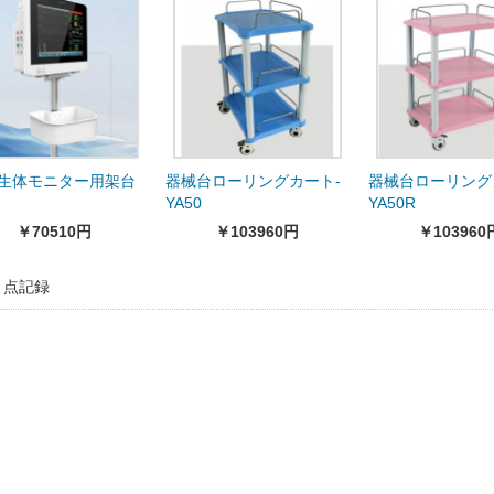
S生体モニター用架台
器械台ローリングカート-
器械台ローリング
YA50
YA50R
￥70510円
￥103960円
￥103960
3 点記録