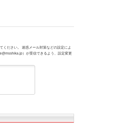
てください。 迷惑メール対策などの設定によ
@msshika.jp）が受信できるよう、設定変更