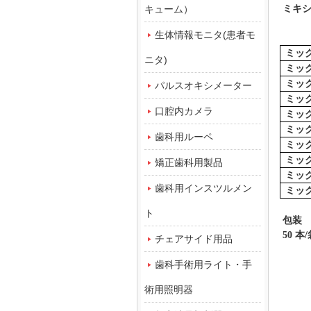
キューム）
ミキシ
生体情報モニタ(患者モ
ミック
ニタ)
ミック
ミック
パルスオキシメーター
ミック
口腔内カメラ
ミック
ミック
歯科用ルーペ
ミック
ミック
矯正歯科用製品
ミック
歯科用インスツルメン
ミック
ト
包装
50 本
チェアサイド用品
歯科手術用ライト・手
術用照明器