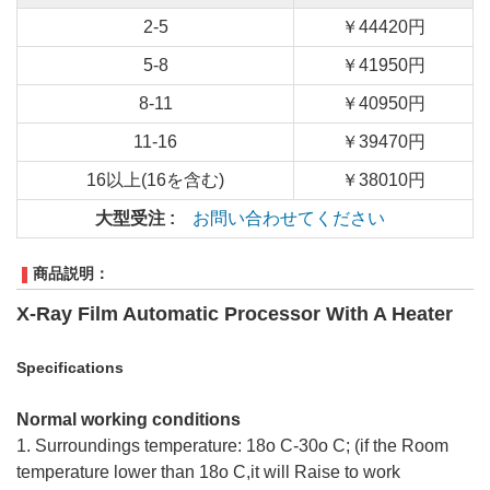
2-5
￥44420円
5-8
￥41950円
8-11
￥40950円
11-16
￥39470円
16以上(16を含む)
￥38010円
大型受注 :
お問い合わせてください
商品説明：
X-Ray Film Automatic Processor With A Heater
Specifications
Normal working conditions
1. Surroundings temperature: 18o C-30o C; (if the Room
temperature lower than 18o C,it will Raise to work