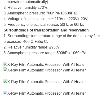
temperature automatically)
2. Relative humidity:≤70%;
3. Atmospheric pressure: 700hPa-1060hPa;
4. Voltage of electrical source: 110V or 220V± 20V;
5. Frequency of electrical source: 50Hz or 60Hz;
Surroundings of transportation and reservation
1. Surroundings temperature range of the dental x-ray film
processor: -40o C-+55o C;
2. Relative humidity range: ≤93%
3. Atmospheric pressure range: 500hPa-1060hPa.