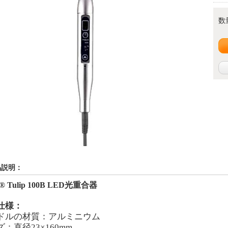
数
品説明：
g® Tulip 100B LED光重合器
仕様：
ドルの材質：アルミニウム
：直径23×160mm