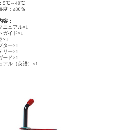
：5℃～40℃
湿度：≤80％
内容：
マニュアル×1
トガイド×1
器×1
プター×1
テリー×1
ガード×1
ュアル（英語）×1