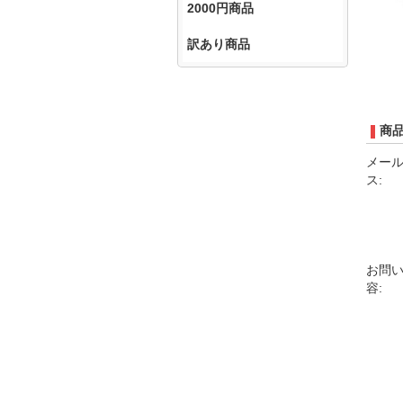
2000円商品
訳あり商品
商
メー
ス:
お問
容: