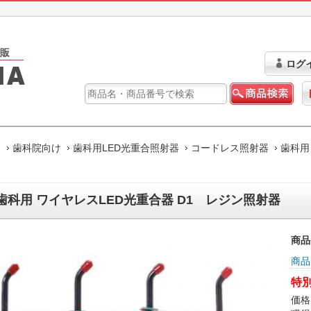
ログ
ム
歯科院向け
歯科用LED光重合照射器
コードレス照射器
歯科用
歯科用 ワイヤレスLED光重合器 D1 レジン照射器
商品
商品
特別
価格