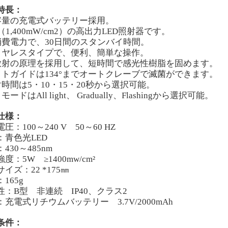
特長：
容量の充電式バッテリー採用。
（1,400mW/cm2）の高出力LED照射器です。
消費電力で、30日間のスタンバイ時間。
イヤレスタイプで、便利、簡単な操作。
放射の原理を採用して、短時間で感光性樹脂を固めます。
イトガイドは134°までオートクレーブで滅菌ができます。
射時間は5・10・15・20秒から選択可能。
モードはAll light、 Gradually、Flashingから選択可能。
仕様：
圧：100～240 V
50～60 HZ
：青色光
LED
430～485nm
度：5W ≥1400
mw
/
cm²
イズ：22 *175㎜
165g
性：B型 非連続 IP40、クラス2
充電式リチウムバッテリー 3.7V/2000mAh
条件：