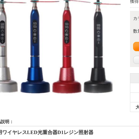
獲得
カ
数
品説明：
用ワイヤレスLED光重合器D1レジン照射器