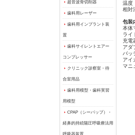
超音波骨切削器
温度
相対
歯科用レーザー
包装
歯科用インプラント装
本体
ライ
置
充電
歯科サイレントエアー
アダ
バッ
コンプレッサー
アイ
マニ
クリニック診察室・待
合室用品
歯科用模型・歯科実習
用模型
CPAP（シーパップ）・
経鼻的持続陽圧呼吸療法用
呼吸器装置