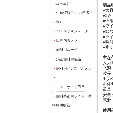
キューム）
製品
●大
生体情報モニタ(患者モ
●5W
●低
ニタ)
●ワ
パルスオキシメーター
●線
●ラ
口腔内カメラ
●照
●働く
歯科用ルーペ
主な
矯正歯科用製品
入力電
光源
歯科用インスツルメン
波長：
ト
出力強
本体サ
チェアサイド用品
重量：
安全
歯科手術用ライト・手
電源：
術用照明器
使用