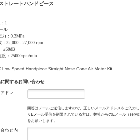
K ストレートハンドピース
 : 1
ホール
圧力：
0.3MPa
22,000 - 27,000 rpm
 ≤68dB
度：25000rpm/min
品に関するお問い合わせ
ルアドレ
回答はメールご送信しますので、正しいメールアドレスをご入力し
りEメール受信を制限されている方は、弊社からのEメール（service
をお願いします。
い合わせ内