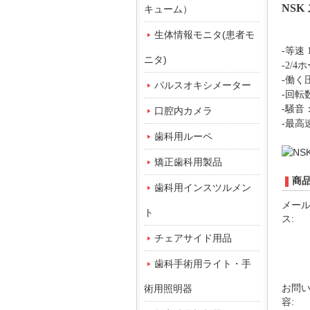
NS
キューム）
生体情報モニタ(患者モ
-等速 1
ニタ)
-2/4
-働く
パルスオキシメーター
-回転数：
-騒音：
口腔内カメラ
-最高速
歯科用ルーペ
矯正歯科用製品
商
歯科用インスツルメン
メー
ト
ス:
チェアサイド用品
歯科手術用ライト・手
お問
術用照明器
容: