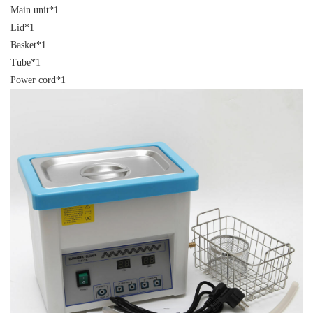
Main unit*1
Lid*1
Basket*1
Tube*1
Power cord*1