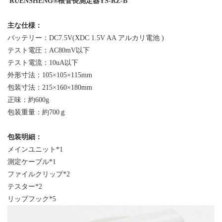
RUENSHENG®根管長測定器YS-RZ-B
主な仕様：
バッテリー：
DC7.5V(XDC 1.5V AA アルカリ電池 )
テスト電圧：
AC80mV以下
テスト電流：
10uA以下
外形寸法：
105×105×115mm
包装寸法：
215×160×180mm
正味：約
600g
包装重量：約
700ｇ
包装明細：
メインユニット
*1
測定ケーブル
*1
ファイルクリップ
*2
テスター
*2
リップフック
*5