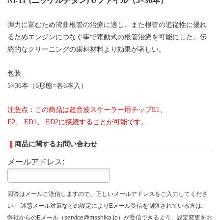
Ni-Ti (ニッケルチタン) Uファイル
（5×
36本
）
弾力に富むため湾曲根管の治療に適し、また根管の追従性に優れ
るためエンジンにつなぐ事で電動式の根管治療を可能にした。伝
統的なクリーニングの歯科材料より効果が著しい。
包装
5×
36本
（
6形態=各6本入
）
注意点：この商品は超音波スケーラー用チップE1、
E2、 ED1、 ED2に接続することが可能です。
商品に関するお問い合わせ
メールアドレス:
回答はメールご送信しますので、正しいメールアドレスをご入力してくださ
い。 迷惑メール対策などの設定によりEメール受信を制限されている方は、
弊社からのEメール（service@msshika.jp）が受信できるよう、設定変更をお