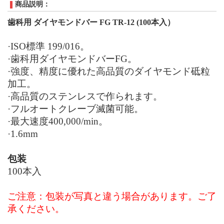
商品説明：
歯科用 ダイヤモンドバー
FG TR-12 (100本入）
·
ISO
標準
1
99
/0
16
。
·歯科用ダイヤモンドバー
FG
。
·強度、精度に優れた高品質のダイヤモンド砥粒
加工。
·高品質のステンレスで作られます。
·フルオートクレーブ滅菌可能。
·最大速度
400,000/min
。
·
1.6mm
包装
100
本入
ご注意：
包装が写真と違う場合があります。ご了
承ください。