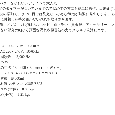
パクトなかわいいデザインで大人気
分間のタイマーがついていますので始めての方にも簡単に操作が出来ます
波の振動で、水中に目では見えない小さな気泡が無数に発生します。そ
物に付着した手の届かない汚れを取り除きます。
歯、メガネ、ひげ剃りのヘッド、歯ブラシ、貴金属、アクセサリー、防
えない部分の細かく頑固な汚れを超音波の力でスッキリ洗浄します。
C 100
～
120V
、
50/60Hz
AC
220
～
240V、50/60Hz
波数：42,000 Hz
35 W
の寸法:
150
x
9
0 x
50
mm ( L x W x H )
法：
206
x
145
x
133
mm ( L x W x H )
槽容積：約
6
00
ml
材質:ステンレス鋼
SUS303
：
N.W.
(
本体）
: 0.
86
kgs
W.
(
小包）
:
1.21
kgs