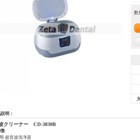
数
品説明：
波クリーナー
CD-3830B
特徴
用 超音波洗浄器