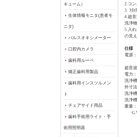
キューム）
2.
コン
3.
3
生体情報モニタ(患者モ
4.
超音
洗浄
ニタ)
5.
入れ
の見
パルスオキシメーター
仕様
口腔内カメラ
電源：A
歯科用ルーペ
超音波周
矯正歯科用製品
電力：
洗浄槽
歯科用インスツルメン
外寸
洗浄
ト
洗浄槽
チェアサイド用品
重量
G.
歯科手術用ライト・手
術用照明器