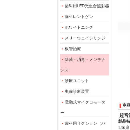
歯科用LED光重合照射器
歯科レントゲン
ホワイトニング
スリーウェイシリンジ
根管治療
除菌・消毒・メンテナ
ンス
診療ユニット
虫歯診断装置
電動式マイクロモータ
商
ー
超音
製品
歯科用サクション（バ
1.
家庭