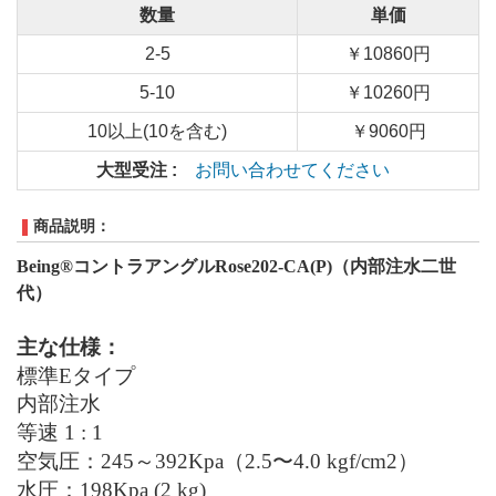
数量
単価
2-5
￥10860円
5-10
￥10260円
10以上(10を含む)
￥9060円
大型受注 :
お問い合わせてください
商品説明：
Being®コントラアングルRose202-CA(P)（内部注水二世
代）
主な仕様：
標準Eタイプ
内部注水
等速 1 : 1
空気圧：245～392Kpa（2.5〜4.0 kgf/cm2）
水圧：198Kpa (2 kg)