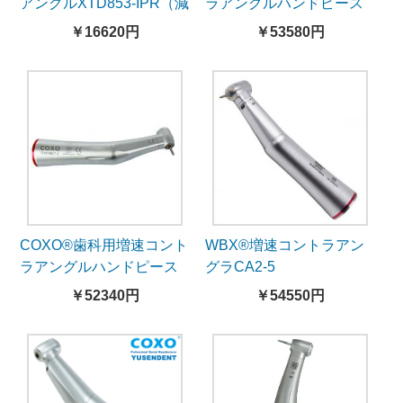
アングルXTD853-IPR（減
ラアングルハンドピース
速4:1・16:1、上下垂直往
CX235C7-5（5倍速、ラ
￥16620円
￥53580円
復運動）
イト付）
COXO®歯科用増速コント
WBX®増速コントラアン
ラアングルハンドピース
グラCA2-5
CX235C7-6（5倍速、ラ
￥52340円
￥54550円
イト無し）