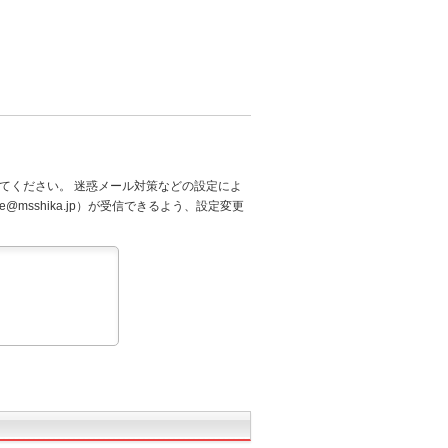
てください。 迷惑メール対策などの設定によ
@msshika.jp）が受信できるよう、設定変更