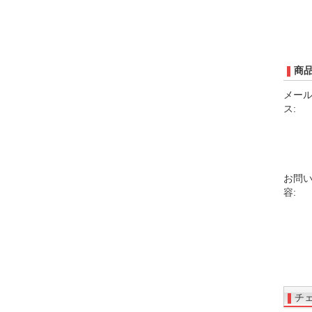
商
メー
ス:
お問
容:
チ