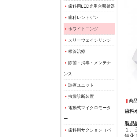
歯科用LED光重合照射器
歯科レントゲン
ホワイトニング
スリーウェイシリンジ
根管治療
除菌・消毒・メンテナ
ンス
診療ユニット
虫歯診断装置
商
電動式マイクロモータ
歯科
ー
製品
１、
歯科用サクション（バ
値化