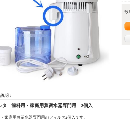
数
品説明：
ルタ
歯科用・家庭用蒸留水器
専門用
2個入
用・家庭用蒸留水器
専門用の
フィルタ2個入です。