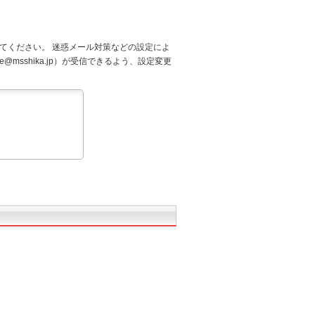
てください。 迷惑メール対策などの設定によ
@msshika.jp）が受信できるよう、設定変更