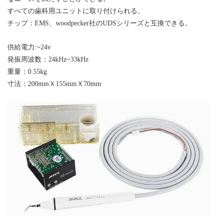
すべての
歯科用ユニット
に取り付けられる。
チップ
：EMS、woodpecker社のUDSシリーズと互換できる。
供給電力:~24v
発振周波数：24kHz~33kHz
重量：0.55kg
寸法：
200
mmＸ
155
mmＸ
70
mm