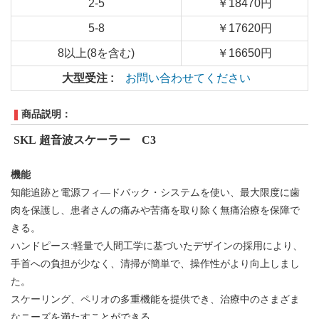
2-5
￥18470円
5-8
￥17620円
8以上(8を含む)
￥16650円
大型受注 :
お問い合わせてください
商品説明：
SKL
超音波スケーラー
C
3
機能
知能追跡と電源フィ―ドバック・システムを使い、最大限度に歯
肉を保護し、患者さんの痛みや苦痛を取り除く無痛治療を保障で
きる。
ハンドピース
:
軽量で人間工学に基づいたデザインの採用により、
手首への負担が少なく、清掃が簡単で、操作性がより向上しまし
た。
スケーリング、ペリオの多重機能を提供でき、
治療中の
さまざま
な
ニーズ
を
満たす
ことができる。