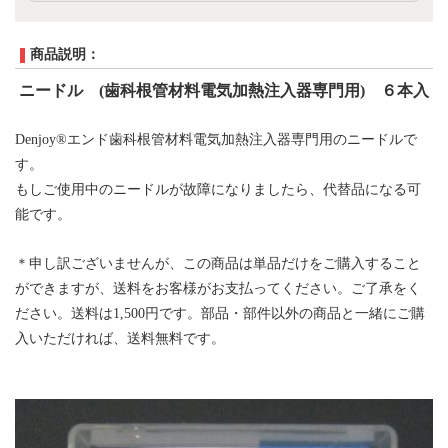
商品説明：
ニードル (
歯科根管材料
電気加熱注入器
専門
用
) ６本入
Denjoy®エンド歯科根管材料電気加熱注入器
専門用の
ニードル
で
す。
もしご使用中の
ニードル
が故障になりましたら、代替品になる可
能です。
＊申し訳ございませんが、この商品は単品だけをご購入すること
ができま
すが、送料をお客様がお支払ってください。ご了承をく
ださい。送料は
1,500円です。
部品・部件以外の商品と一緒にご購
入いただければ、
送料無料です
。