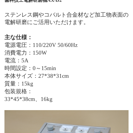
歯科技工電解研磨機AX-D2
ステンレス鋼やコバルト合金材など加工物表面の
電解研磨にご活用いただけます。
主な仕様：
電源電圧：110/220V 50/60Hz
消費電力：150W
電流：
5
A
時間設定：0～15min
本体サイズ：2
7
*3
8
*
31
cm
質量：
15
kg
包装規格：
33
*
45
*
38
cm、1
6
kg