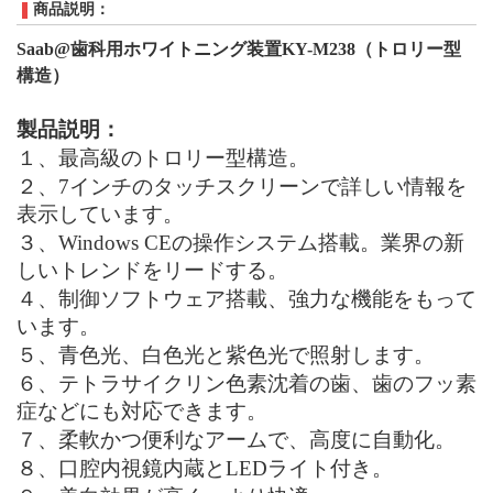
商品説明：
Saab@歯科用ホワイトニング装置KY-M238
（
トロリー型
構造
）
製品
説明：
１、
最高級のトロリー型構造。
２、
7インチのタッチスクリーンで
詳しい
情報を
表示
しています
。
３、
Windows CEの操作システム搭載。業界の新
しいトレンドをリードする。
４、
制御ソフトウェア搭載、強力な機能
をもって
います
。
５、
青色光、白色光と紫色光
で照射します
。
６、
テトラサイクリン色素沈着の歯、歯のフッ素
症などに
も
対応
できます
。
７、
柔軟かつ便利なアームで、高度に自動化。
８、
口腔内視鏡内蔵とLEDライト付き。