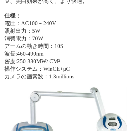
９、
美白効果が高
く
、より快適。
仕様
：
電圧
：AC100
～
240V
照射出力：5W
消費電力：70W
アームの動き時間：10S
波長:460-490nm
密度:250-380MW/ CM
²
操作システム：WinCE+μC
カメラの画素数：1.3millions