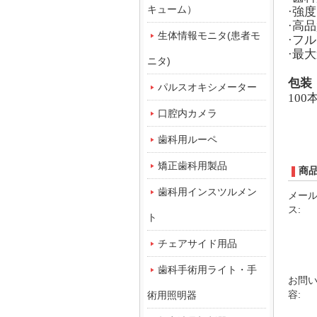
キューム）
·強
·高
生体情報モニタ(患者モ
·フ
·最
ニタ)
包装
パルスオキシメーター
100
口腔内カメラ
歯科用ルーペ
矯正歯科用製品
商
歯科用インスツルメン
メー
ス:
ト
チェアサイド用品
歯科手術用ライト・手
お問
容:
術用照明器