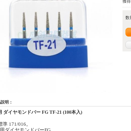
獲得
数
品説明：
用 ダイヤモンドバー
FG TF-21 (100本入)
標準
17
1
/0
16
。
科用ダイヤモンドバー
FG
。