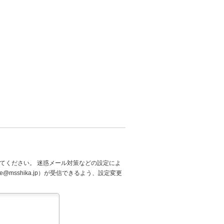
てください。 迷惑メール対策などの設定によ
@msshika.jp）が受信できるよう、設定変更