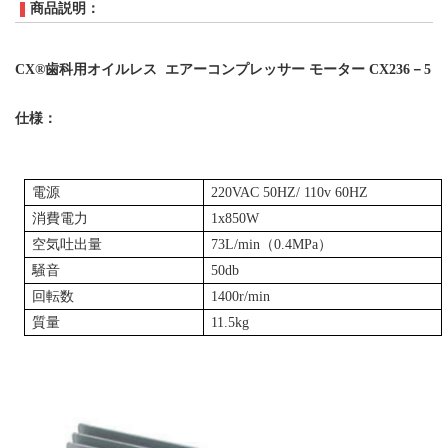
商品説明：
CX®
歯科用
オイルレス エアーコンプレッサー
モーター
CX236
－
5
仕様：
電源
220VAC 50HZ/ 110v 60HZ
消費電力
1x
8
50W
空気吐出量
73L/min（0.4MPa）
騒音
50db
回転数
1400r/min
質量
11.5
kg