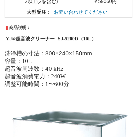
2以上(2を含む)
￥59060円
大型受注 :
お問い合わせてください
商品説明：
YJ®
超音波クリーナー
YJ-5200D
（10
L
）
洗浄槽の寸法：
300
×
240
×
150mm
容量：
10L
超音波周波数：
40
kHz
超音波消費電力：
240
W
調整可能時間：
1
〜
600
分