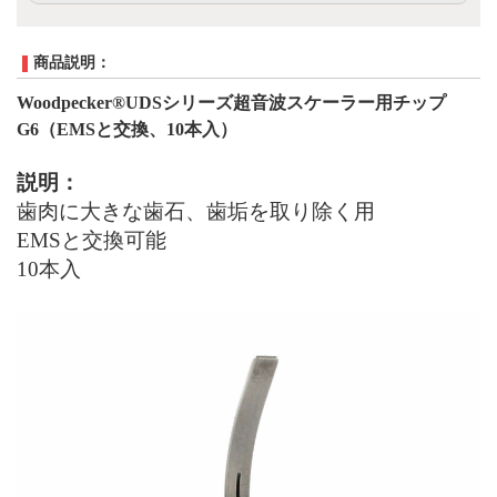
商品説明：
Woodpecker®UDS
シリーズ超音波スケーラー用チップ
G6
（
EMS
と交換、10本入）
説明：
歯肉に大きな歯石、歯垢を取り除く用
EMS
と交換可能
10
本入