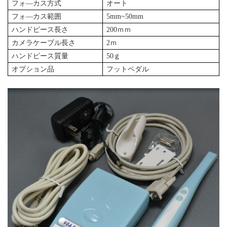
フォ―カス方式
オート
フォ―カス範囲
5mm~50mm
ハンドピース長さ
200ｍｍ
カメラケーブル長さ
2ｍ
ハンドピース質量
50ｇ
オプション品
フットペダル