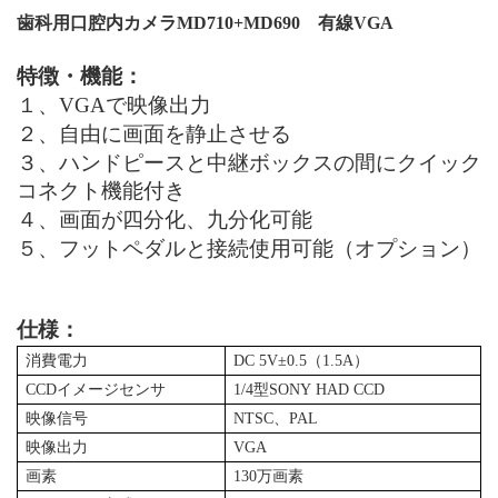
歯科用口腔内カメラ
MD710+MD690
有線
VGA
特徴・機能：
１、VGA
で映像出力
２、自由に画面を静止させる
３、ハンドピースと中継ボックスの間にクイック
コネクト機能付き
４、画面が四分化、九分化可能
５、フットペダルと接続使用可能（オプション）
仕様：
消費電力
DC 5V±0.5（1.5A）
CCDイメージセンサ
1/4
型
SONY HAD CCD
映像信号
NTSC、PAL
映像出力
VGA
画素
130万画素