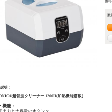
獲得
数
品説明：
ONIC®
超音波クリーナー
1200H(
加熱機能搭載）
・機能：
高出力と大容量の水タンク