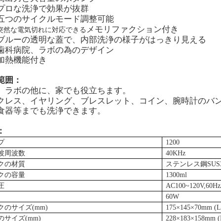
プロな洗浄で効果が抜群
五つのサイクルモード調整可能
メモリファクション付き
突然な電気切れ
に対応できる
ブルーの透明な蓋で、内部洗浄の様子がはっきり見える
歯科病院、ラボの為のデザイン
加熱機能付き
範囲：
、ラボの他に、家でも役立ちます。
クレス、イヤリング、ブレスレット、コイン、腕時計のバ
食器等までも洗浄できます。
：
プ
1200
波周波数
40KHz
クの材質
ステンレス鋼SUS3
クの容量
1300ml
圧
AC100~120V
,
60Hz
60W
クのサイズ
(mm)
175×145×70mm (
のサイズ
(mm)
228×183×158mm 