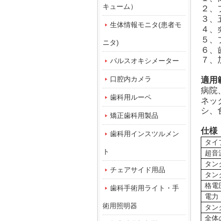
キューム）
２、
３、
生体情報モニタ(患者モ
４、
５、
ニタ)
６、
７、
パルスオキシメーター
口腔内カメラ
適用
病院
歯科用ルーペ
ネッ
シ、
矯正歯科用製品
仕様
歯科用インスツルメン
タイ
ト
超音
タン
チェアサイド用品
タン
格電
歯科手術用ライト・手
電力
術用照明器
タン
全体