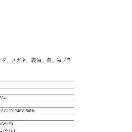
ンド、メガネ、義歯、櫛、歯ブラ
04
/
AC220~240V, 50Hz
L×W×H)
(L×W×H)