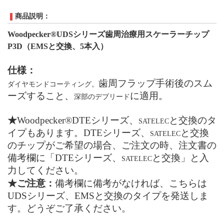
商品説明：
Woodpecker®UDS
シリーズ歯周治療用スケーラーチップ
P
3
D
（
EMS
と交換、5本入）
仕様：
歯周フラップ手術
後のスム
ダイヤモンドコーティング。
ーズすること、
に適用。
深部のデブリード
★
Woodpecker®DTEシリーズ、
と交換のタ
SATELEC
イプもあります。DTEシリーズ、
と交換
SATELEC
のチップがご希望の場合、ご注文の時、注文書の
備考欄に「DTEシリーズ、
と交換」と入
SATELEC
力してください。
★ご注意：
備考欄に備考がなければ、こちらは
UDSシリーズ、EMSと交換のタイプを発送しま
す。どうぞご了承ください。