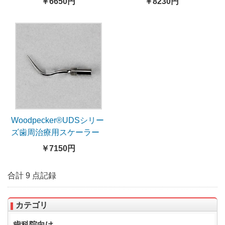
￥6650円
￥8230円
5本入）
換、5本入）
Woodpecker®UDSシリー
ズ歯周治療用スケーラー
チップP4（EMSと交換、
￥7150円
5本入）
合計 9 点記録
カテゴリ
歯科院向け