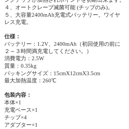
４、オートクレーブ
滅菌可能
(チップのみ)。
５、大容量2400mAh充電式バッテリー。
ワイヤ
レス充電。
仕様
：
バッテリー：1.2V、2400mAh（初回使用の前に
２～３時間満充電してください。）
消費電力：2.5W
質量
：0.35kg
パッキングサイズ：15cmX12cmX3.5cm
最大加熱温度：260℃
包装内容：
本体×1
充電ベース×1
チップ×4
アダプター×1