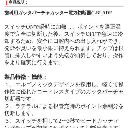
商品説明：
歯科用ガッタパーチャカッター電気切断器C-BLADE
スイッチONで瞬時に加熱し、ポイントを適正温
度で完全に切断した後、スイッチOFFで急速に冷
却するため、安全に口腔内への出し入れができ、
発煙や臭いを最小限に抑えられます。チップは根
管に挿入しやすいよう先端が傾斜しており、操作
をより確実に行えます。
製品
特徴
・機能：
１、エルゴノミックデザイン
を
採用
し、
軽くて操
作性に優れたコードレスタイプのガッタパーチャ
切断器
です。
２、ラテラルによる根管充時のポイント余剰分を
切断します。
３、スイッチを押して2〜3秒でヒートカッティ
ングチップが
加
熱されポイントを切断出来ます。