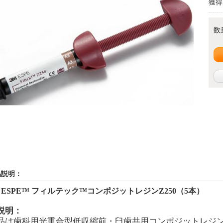
獲得
数
品説明：
ESPE
™
フィルテック™コンポジットレジンZ250
（5本）
説明：
品は歯科用光重合型低収縮前・臼歯共用コンポジットレジ