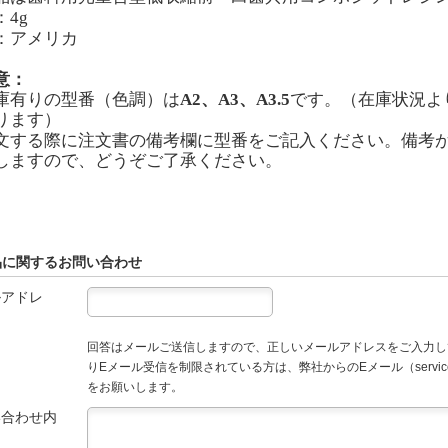
：4
g
：アメリカ
意：
庫有りの型番（色調）は
A2
、
A3
、
A3.5
です。（在庫状況よ
ります）
文する際に注文書の備考欄に型番をご記入ください。備考
しますので、どうぞご了承ください。
品に関するお問い合わせ
ルアドレ
回答はメールご送信しますので、正しいメールアドレスをご入力し
りEメール受信を制限されている方は、弊社からのEメール（service
をお願いします。
い合わせ内