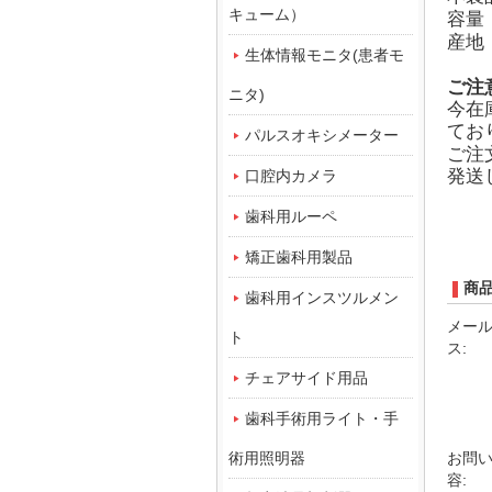
キューム）
容量
産地
生体情報モニタ(患者モ
ご注
ニタ)
今在
てお
パルスオキシメーター
ご注
発送
口腔内カメラ
歯科用ルーペ
矯正歯科用製品
商
歯科用インスツルメン
メー
ト
ス:
チェアサイド用品
歯科手術用ライト・手
術用照明器
お問
容: