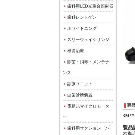
歯科用LED光重合照射器
歯科レントゲン
ホワイトニング
スリーウェイシリンジ
根管治療
除菌・消毒・メンテナ
ンス
診療ユニット
虫歯診断装置
商
電動式マイクロモータ
3M
™
ー
製品
歯科用サクション（バ
本製