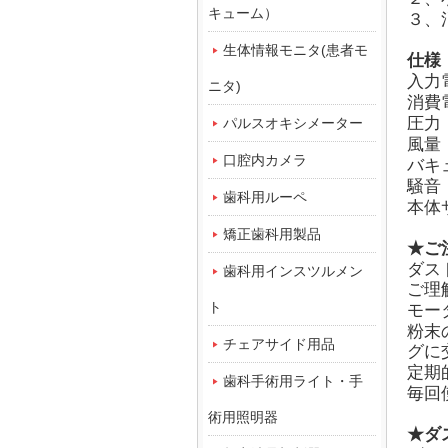
キューム）
３、
生体情報モニタ(患者モ
仕様
入力
ニタ)
消費
圧力：
パルスオキシメーター
風量
口腔内カメラ
バキュ
騒音
歯科用ルーペ
本体サ
矯正歯科用製品
★ご
ダス
歯科用インスツルメン
ご理
ト
モー
粉末
チェアサイド用品
グに
定期
歯科手術用ライト・手
毎回
術用照明器
★ダ