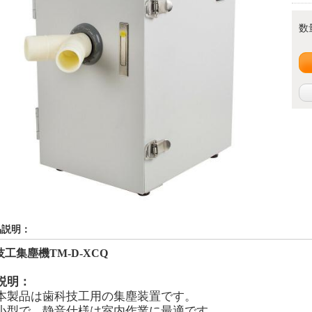
数
品説明：
工集塵機TM-D-XCQ
説明：
本製品は歯科技工用の集塵装置です。
小型で、静音仕様は室内作業に最適です。