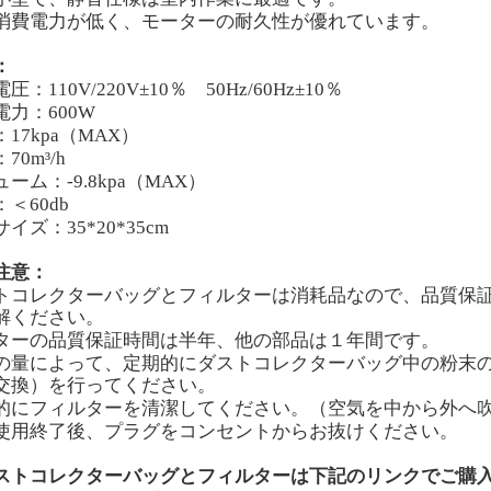
消費電力が低く、モーターの耐久性が優れています。
：
電圧：
110V/220V±10
％ 50
Hz/60Hz±10
％
電力：600
W
17kpa（
MAX
）
：70
m³
/h
ーム：-9.8kpa（
MAX
）
：
＜60db
イズ：35*20*35cm
注意：
トコレクターバッグとフィルターは消耗品なので、品質保
解ください。
ターの品質保証時間は半年、他の部品は１年間です。
の量によって、定期的にダストコレクターバッグ中の粉末
交換）を行ってください。
的にフィルターを清潔してください。（空気を中から外へ
使用終了後、プラグをコンセントからお抜けください。
ストコレクターバッグとフィルターは下記のリンクでご購