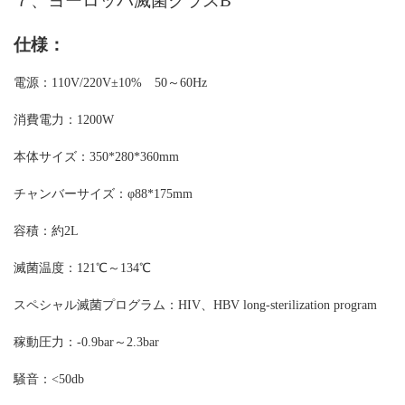
７、ヨーロッパ滅菌クラスB
仕様：
電源：
110V/220V±10% 50～60Hz
消費電力：
1200W
本体サイズ：
350*280*360mm
チャンバーサイズ：
φ88*175mm
容積：約
2L
滅菌温度：
121℃～134℃
スペシャル滅菌プログラム：
HIV、HBV long-sterilization program
稼動圧力：
-0.9bar～2.3bar
騒音：
<50db