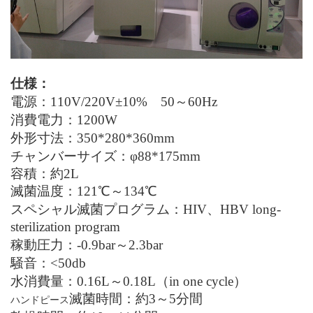
仕様：
電源：110
V/220V±10%
50～60
Hz
消費電力：1200
W
外形寸法：350*280*360mm
チャンバーサイズ：φ88*175mm
容積：約2L
滅菌温度：121℃～134℃
スペシャル滅菌プログラム：HIV、HBV long-
sterilization program
稼動圧力：-0.9bar～2.3bar
騒音：<50db
水消費量：0.16L～0.18L（in one cycle）
滅菌時間：約3～5分間
ハンドピース