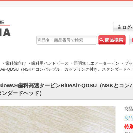
ログ
ム
歯科院向け
歯科用ハンドピース
照明無しエアータービン
プッ
ueAir-QDSU（NSKとコンパチブル、カップリング付き、スタンダードヘ
Glows®歯科高速タービンBlueAir-QDSU（NSK
タンダードヘッド）
商品
商品
特別