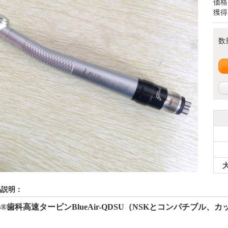
価格
獲得
数
品説明：
s
®
歯科高速タービンBlueAir
-
QDSU（
NSK
とコンパチブル、カ