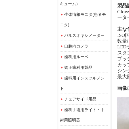
キューム）
製品
Glow
生体情報モニタ(患者モ
ータ
ニタ)
主な
ISO
パルスオキシメーター
数量
口腔内カメラ
LED
スタ
歯科用ルーペ
プッ
カッ
矯正歯科用製品
シン
最大
歯科用インスツルメン
画像
ト
チェアサイド用品
歯科手術用ライト・手
術用照明器