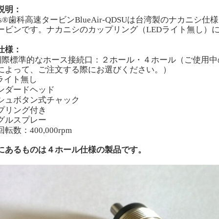
説明：
s®
歯科高速タービンBlueAir
-
QDSUは台湾製のナカニシ仕
ービンです。ナカニシのカップリング（
LED
ライト無し）
仕様：
国際標準的なホース接続口：
２ホール・４ホール（ご使用中
によって、ご注文する際にお選びください。）
ライト無し
ンダードヘッド
シュボタン式チャック
プリング付き
グルスプレー
回転数：400
,
000
rpm
にあるものは４ホール仕様の製品です。