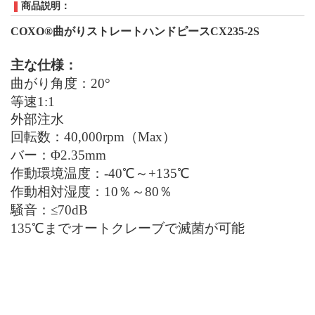
商品説明：
COXO®
曲がりストレートハンドピース
CX
235-2
S
主な仕様：
曲がり角度：20
°
等速1
:1
外部注水
回転数：40
,
000
rpm
（
Max
）
バー：Φ2.35mm
作動環境温度：-40
℃
～+135
℃
作動相対湿度：10％～80％
騒音：
≤70dB
135
℃
までオートクレーブで滅菌が可能