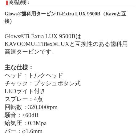
商品説明：
Glows
®
歯科用タービンTi-Extra LUX 9500B（
Kavo
と互
換）
Glows®
Ti-Extra LUX 9500Bは
KAVO
®
MULTIflex
®
LUXと互換性のある歯科用
高速タービンです。
主な仕様：
ヘッド：トルクヘッド
チャック：プッシュボタン式
LED
ライト付き
スプレー：4点
回転数：320
,
000
rpm
騒音：≤60
dB
給気圧：0.3
Mpa
バー：φ1.6mm