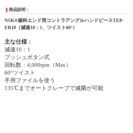
商品説明：
NSK
®
歯科エンド用コントラアングルハンドピース
TEP-
ER10
（減速10：1、ツイスト
60°
）
主な仕様：
減速10：1
プッシュボタン式
回転数：4
,
000
rpm
（
Max
）
60°
ツイスト
手用ファイルを使う
135
℃
までオートクレーブで滅菌が可能