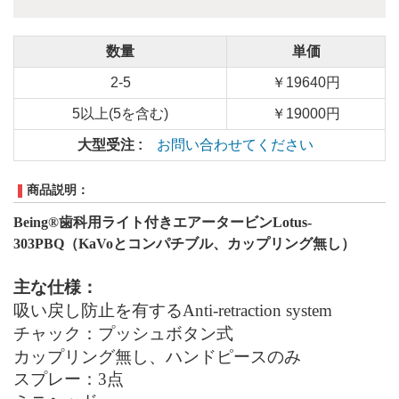
数量
単価
2-5
￥19640円
5以上(5を含む)
￥19000円
大型受注 :
お問い合わせてください
商品説明：
Being®
歯科用ライト付きエアータービン
Lotus-
30
3
PBQ（
KaVo
とコンパチブル、カップリング無し）
主な仕様：
吸い戻し防止
を有する
Anti-retraction system
チャック：
プッシュボタン式
カップリング無し、ハンドピースのみ
スプレー
：
3点