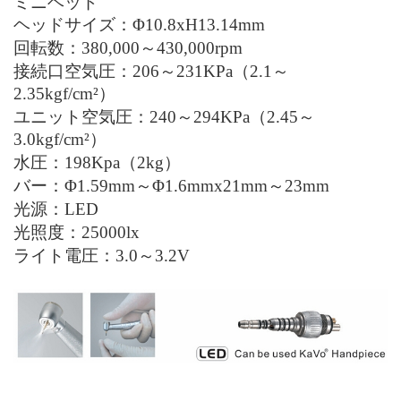
ミニヘッド
ヘッドサイズ：
Φ
1
0
.
8
xH13.
14
mm
回転数：3
8
0
,
000
～
43
0,000
rpm
接続口空気圧：206～231KPa（2.1～
2.35kgf/cm
²
）
ユニット空気圧：240～294KPa（2.45～
3.0kgf/cm
²
）
水圧：198Kpa（2kg）
バー：Φ1.59mm～Φ1.6mmx21mm～23mm
光源：
LED
光照度：25000lx
ライト電圧：3.0～3.2V