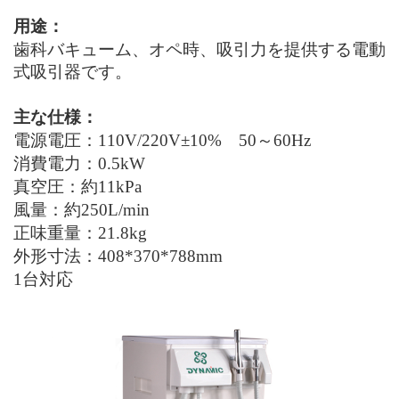
用途：
歯科バキューム、オペ時、吸引力を提供する電動
式吸引器です。
主な仕様：
電源電圧：110
V/220V±10%
50～60
Hz
消費電力：0.5kW
真空圧：約11
k
P
a
風量：約2
50
L/
min
正味重量：21.8kg
外形寸法：408*370*788
mm
1台対応