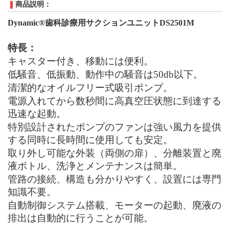
商品説明：
D
ynamic®
歯科診療用サクションユニットDS2501M
特長：
キャスター付き、移動には便利。
低騒音、低振動、動作中の騒音は50db以下。
清潔的なオイルフリー式吸引ポンプ。
電源入れてから数秒間に高真空圧状態に到達する
迅速な起動。
特別設計されたポンプのファンは強い風力を提供
する同時に長時間に使用しても安定。
取り外し可能な外装（両側の扉）、分離装置と廃
液ボトル、洗浄とメンテナンスは簡単。
管路の接続、構造も分かりやすく、設置には専門
知識不要。
自動制御システム搭載、モーターの起動、廃液の
排出は自動的に行うことが可能。